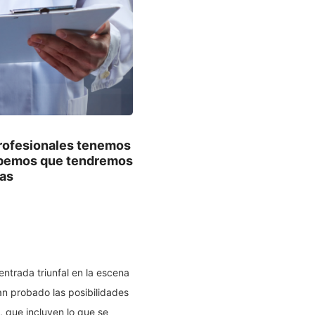
profesionales tenemos
sabemos que tendremos
ías
 entrada triunfal en la escena
n probado las posibilidades
 que incluyen lo que se