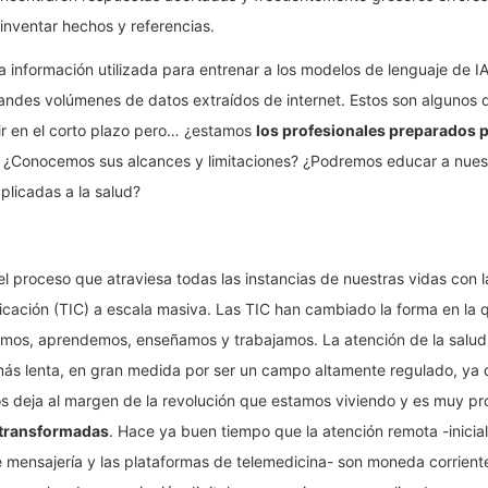
 inventar hechos y referencias.
a información utilizada para entrenar a los modelos de lenguaje de 
grandes volúmenes de datos extraídos de internet. Estos son algunos 
r en el corto plazo pero… ¿estamos
los profesionales preparados p
?
¿Conocemos sus alcances y limitaciones? ¿Podremos educar a nuest
aplicadas a la salud?
el proceso que atraviesa todas las instancias de nuestras vidas con l
nicación (TIC) a escala masiva. Las TIC han cambiado la forma en l
mos, aprendemos, enseñamos y trabajamos. La atención de la salud 
 más lenta, en gran medida por ser un campo altamente regulado, ya 
nos deja al margen de la revolución que estamos viviendo y es muy p
 transformadas
. Hace ya buen tiempo que la atención remota -inicia
e mensajería y las plataformas de telemedicina- son moneda corrien