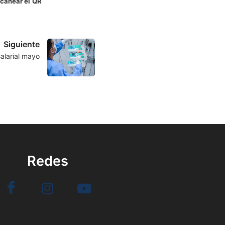
canear el
QR
Siguiente
alarial mayo
Redes