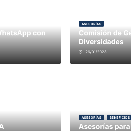
ASESORÍAS
 WhatsApp con
Comisión de Gé
Diversidades
26/01/2023
ASESORÍAS
BENEFICIOS
IA
Asesorías para