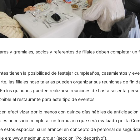
iares y gremiales, socios y referentes de filiales deben completar un 
entes tienen la posibilidad de festejar cumpleaños, casamientos y eve
rte, las filiales hospitalarias pueden organizar sus reuniones de fin d
En los quinchos pueden realizarse reuniones de hasta sesenta person
nible el restaurante para este tipo de eventos.
ben efectivizar por lo menos con quince días hábiles de anticipación 
o es necesario completar un formulario que será evaluado por la Comi
de estos espacios, sí un arancel en concepto de personal de seguridad
ble en: www.medmun.org.ar (sección “Polideportivo”).