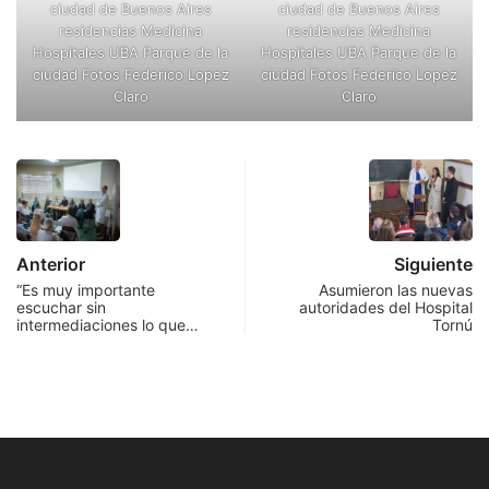
ciudad de Buenos Aires
ciudad de Buenos Aires
residencias Medicina
residencias Medicina
Hospitales UBA Parque de la
Hospitales UBA Parque de la
ciudad Fotos Federico Lopez
ciudad Fotos Federico Lopez
Claro
Claro
Anterior
Siguiente
“Es muy importante
Asumieron las nuevas
escuchar sin
autoridades del Hospital
intermediaciones lo que…
Tornú