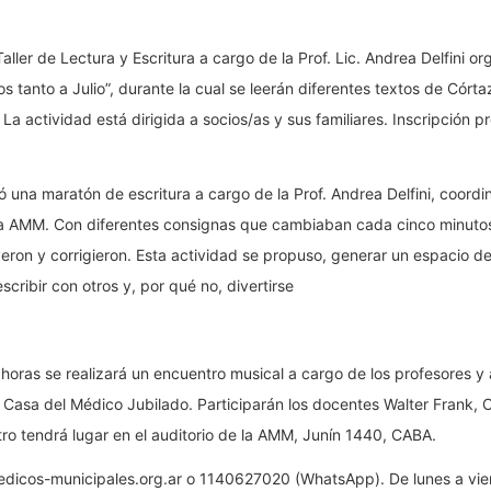
Taller de Lectura y Escritura a cargo de la Prof. Lic. Andrea Delfini o
 tanto a Julio”, durante la cual se leerán diferentes textos de Córt
La actividad está dirigida a socios/as y sus familiares. Inscripción 
ó una maratón de escritura a cargo de la Prof. Andrea Delfini, coordin
e la AMM. Con diferentes consignas que cambiaban cada cinco minutos,
yeron y corrigieron. Esta actividad se propuso, generar un espacio d
scribir con otros y, por qué no, divertirse
 horas se realizará un encuentro musical a cargo de los profesores y 
a Casa del Médico Jubilado. Participarán los docentes Walter Frank, 
ro tendrá lugar en el auditorio de la AMM, Junín 1440, CABA.
edicos-municipales.org.ar o 1140627020 (WhatsApp). De lunes a vier