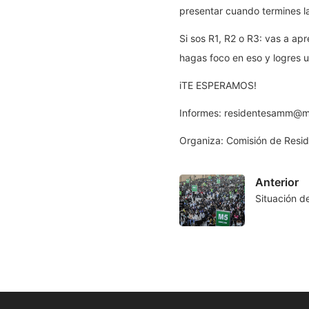
presentar cuando termines la
Si sos R1, R2 o R3: vas a a
hagas foco en eso y logres 
iTE ESPERAMOS!
Informes: residentesamm@me
Organiza: Comisión de Resi
Anterior
Situación d