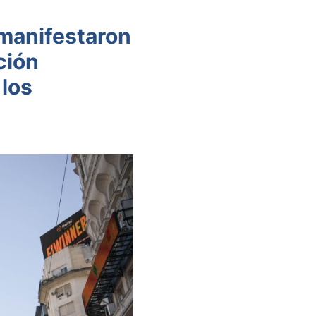
 manifestaron
ción
 los