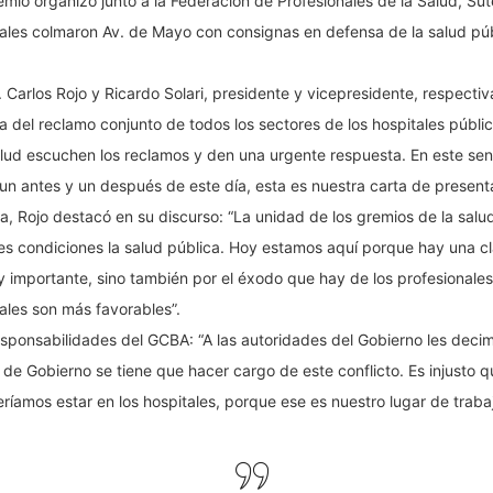
emio organizó junto a la Federación de Profesionales de la Salud, Su
ales colmaron Av. de Mayo con consignas en defensa de la salud púb
es. Carlos Rojo y Ricardo Solari, presidente y vicepresidente, respec
ia del reclamo conjunto de todos los sectores de los hospitales públi
alud escuchen los reclamos y den una urgente respuesta. En este senti
un antes y un después de este día, esta es nuestra carta de presenta
, Rojo destacó en su discurso: “La unidad de los gremios de la sal
es condiciones la salud pública. Hoy estamos aquí porque hay una clar
uy importante, sino también por el éxodo que hay de los profesionales
rales son más favorables”.
responsabilidades del GCBA: “A las autoridades del Gobierno les decim
e de Gobierno se tiene que hacer cargo de este conflicto. Es injusto
ríamos estar en los hospitales, porque ese es nuestro lugar de trabaj