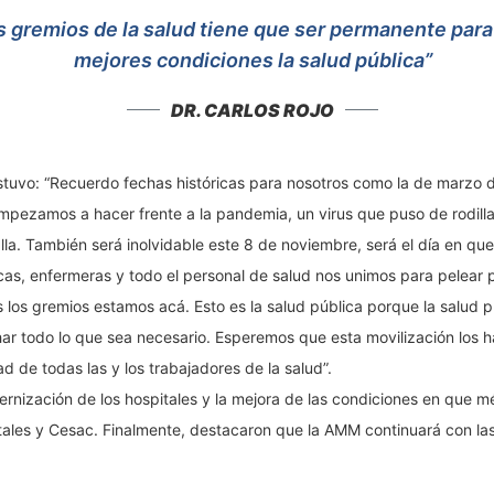
s gremios de la salud tiene que ser permanente para
mejores condiciones la salud pública”
DR. CARLOS ROJO
 sostuvo: “Recuerdo fechas históricas para nosotros como la de marzo
empezamos a hacer frente a la pandemia, un virus que puso de rodill
lla. También será inolvidable este 8 de noviembre, será el día en q
, enfermeras y todo el personal de salud nos unimos para pelear po
 los gremios estamos acá. Esto es la salud pública porque la salud p
r todo lo que sea necesario. Esperemos que esta movilización los h
ad de todas las y los trabajadores de la salud”.
rnización de los hospitales y la mejora de las condiciones en que m
tales y Cesac. Finalmente, destacaron que la AMM continuará con la