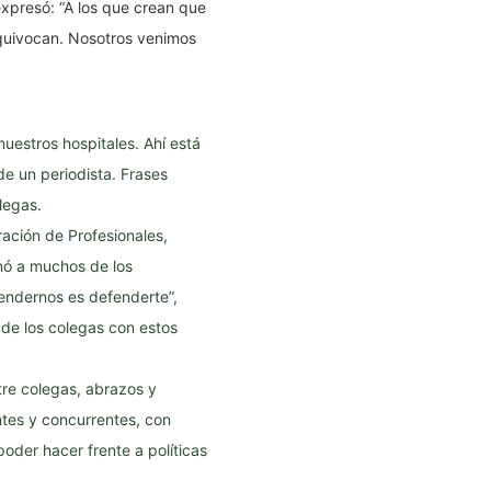
expresó: “A los que crean que
 equivocan. Nosotros venimos
uestros hospitales. Ahí está
de un periodista. Frases
legas.
ración de Profesionales,
nó a muchos de los
endernos es defenderte”,
de los colegas con estos
tre colegas, abrazos y
tes y concurrentes, con
poder hacer frente a políticas