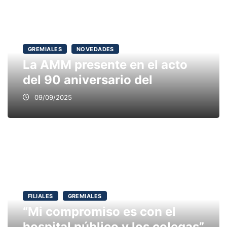
GREMIALES
NOVEDADES
La AMM presente en el acto
del 90 aniversario del
09/09/2025
FILIALES
GREMIALES
“Mi compromiso es con el
hospital público y los colegas”