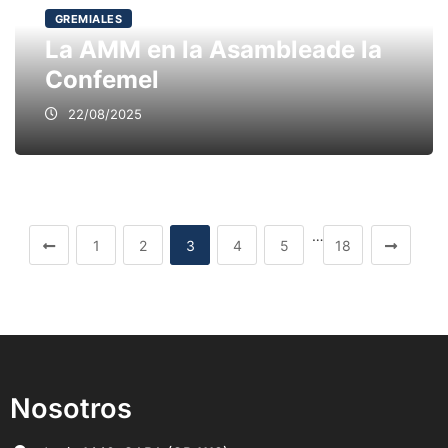
GREMIALES
La AMM en la Asambleade la
Confemel
22/08/2025
…
1
2
3
4
5
18
Nosotros