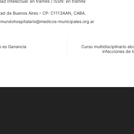
d Intelectual: en trámite / ISSN: en trámite
udad de Buenos Aires – CP: C1113AAN, CABA.
: mundohospitalario@medicos-municipales.org.ar
No es Ganancia
Curso multidisciplinario ab
infecciones de 