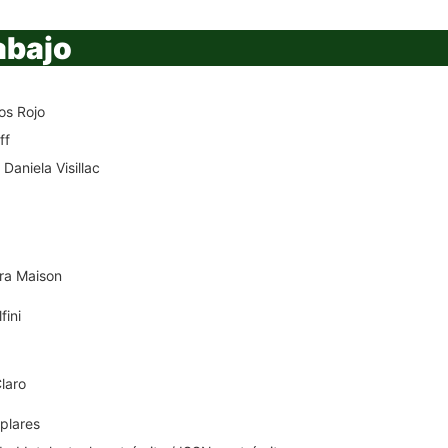
abajo
los Rojo
ff
 Daniela Visillac
ra Maison
fini
laro
plares