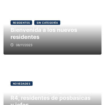
RESIDENTES
SIN CATEGORÍA
Bienvenida a los nuevos
residentes
08/11/2023
NOVEDADES
Importante logro gremial: R3,
R4, residentes de posbasicas
y jefes